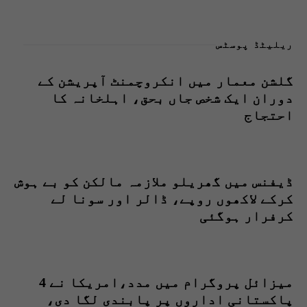
ریلیٹڈ پوسٹس
گلشن معمار میں انکروچمنٹ آپریشن کے
دوران ایک شخص جاں بحق، اہلخانہ کا
احتجاج
ڈیفنس میں گھریلو ملازمہ مالکن کو بے ہوش
کرکے لاکھوں روپے، ڈالر اور سونا لے
کرفرار ہوگئی
میزائل پروگرام میں مدد،امریکا نے 4
پاکستانی اداروں پر پابندی لگا دی،