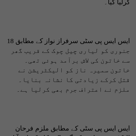
کرلیا گیا۔
ایس ایس پی سٹی سرفراز نواز کے مطابق 18
جنوری کو لیاری چیل چوک کے قریب گھر
سے خاتون کی لاش برآمد ہوئی تھی۔
خاتون سمیرہ ناز کو الیکٹریشن نے
قتل کرکے زیادتی کا نشانہ بنایا۔
ملزم نے اعتراف جرم بھی کرلیا ہے۔
ایس ایس پی سٹی کے مطابق ملزم فرحان