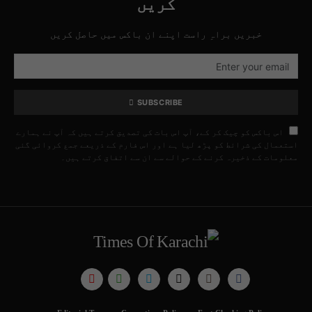
کریں
خبریں براہِ راست اپنے ان باکس میں حاصل کریں
SUBSCRIBE
اس باکس کو چیک کر کے، آپ اس بات کی تصدیق کرتے ہیں کہ آپ نے ہمارے
استعمال کی شرائط کو پڑھ لیا ہے اور اس فارم کے ذریعے جمع کروائی گئی
معلومات کے ذخیرہ کرنے کے حوالے سے ان سے اتفاق کرتے ہیں۔