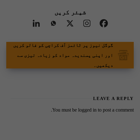
شیئر کریں
گوگل نیوز پر ٹائمز آف کراچی کو فالو کریں
اور اپنی پسندیدہ مواد کو زیادہ تیزی سے
دیکھیں۔
LEAVE A REPLY
You must be
logged in
to post a comment.