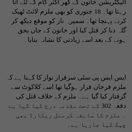
الیکٹریشن خاتون کے گھر اکثر کام کے لئے آتا
رہتا تھا۔ 18 جنوری کو بھی ملزم لائٹ ٹھیک
کرنے پہنچا تھا۔ سمیرہ ناز کو موقع دیکھ کر
گلہ دبا کر قتل کیا اور خاتون کے جاں بحق
ہونے کے بعد اسے زیادتی کا نشانہ بنایا۔
ایس ایس پی سٹی سرفراز نواز کا کہنا ہے کہ
ملزم فرحان فرار ہوگیا تھا اسے کلاکوٹ سے
گرفتار کیا گیا ہے۔ ملزم کے خلاف قتل کی
دفعہ 302 کے تحت مقدمہ درج کیا گیا ہے
۔ ملزم کا سابقہ کرمنل ریکارڈ بھی
چیک کیا جارہا ہے۔