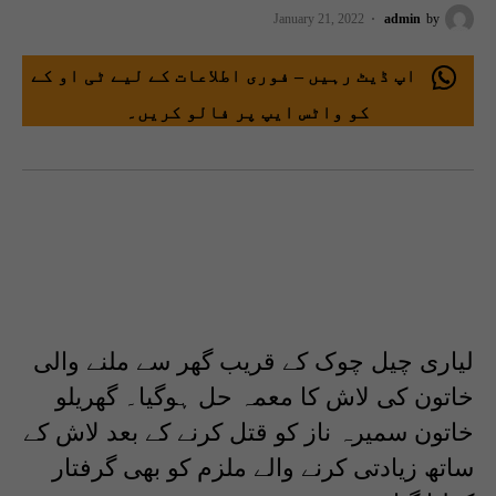
January 21, 2022
admin
by
اپ ڈیٹ رہیں – فوری اطلاعات کے لیے ٹی او کے
کو واٹس ایپ پر فالو کریں۔
لیاری چیل چوک کے قریب گھر سے ملنے والی
خاتون کی لاش کا معمہ حل ہوگیا۔ گھریلو
خاتون سمیرہ ناز کو قتل کرنے کے بعد لاش کے
ساتھ زیادتی کرنے والے ملزم کو بھی گرفتار