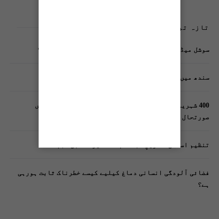
تازہ ترین پوسٹس
سوشل میڈیا پر وکڑی پوسٹ ڈیجیٹل شناخت کیلیے خطرہ؟
سندھ میں گاڑیوں کی انشورنس لازمی قرار
400 شہریوں کیلئے ایک پولیس اہلکار لازمی، کراچی میں
صورتحال کیا ہے؟
تنظیم اسلامی کے زیرِ اہتمام ملک گیر آگاہی مہم!
فضائی آلودگی انسانی دماغ کیلیے کیسے خطرناک ثابت ہورہی
ہے؟