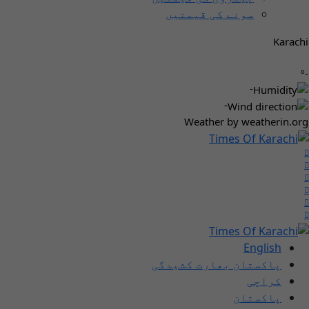
سونے کی قیمتیں
Karachi
-º
-
-
Weather
by weatherin.org
English
پاکستان بھارت کشیدگی
کراچی
پاکستان