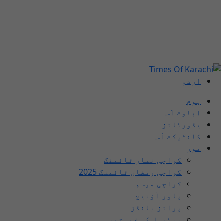
اردو
ہوم
اباؤٹ اَس
یڈورٹائز
کانٹیکٹ اَس
مور
کراچی نماز ٹائمنگ
کراچی رمضان ٹائمنگ 2025
کراچی موسم
پاور آؤٹیج
پرائز بانڈز
پیٹرول کی قیمتیں