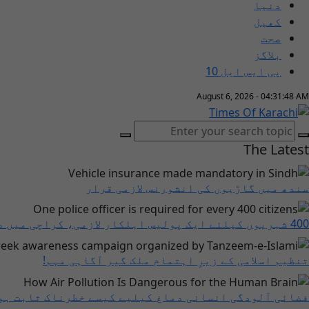
دنیا
کھیل
صحت
بلاگز
پی ایس ایل 10
August 6, 2026 - 04:31:49 AM
The Latest
سندھ میں گاڑیوں کی انشورنس لازمی قرار
400 شہریوں کیلئے ایک پولیس اہلکار لازمی، کراچی میں صورتحال کیا ہے؟
تنظیم اسلامی کے زیرِ اہتمام ملک گیر آگاہی مہم!
فضائی آلودگی انسانی دماغ کیلیے کیسے خطرناک ثابت ہو