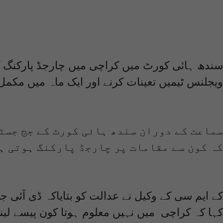
سندھ ہائی کورٹ میں کراچی میں چارجڈ پارکنگ ک
ویجلنس ٹیمیں تعینات کرنے اور ایک ماہ میں مکمل
سماعت کے دوران سندھ ہائی کورٹ کے جج جسٹس
کہ کون سے مقامات پر چارجڈ پارکنگ ہوتی ہ
کے ایم سی کے وکیل نے عدالت کو بتایاکہ ڈی آئ
کہا کہ کراچی میں نہیں معلوم ہوتا کون پیسے لینے کھڑا ہوگیا ہے۔ رپورٹ میں