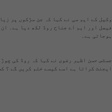
وکیل کے ایم سی نے کہا کہ جن سڑکوں پر زیا
فیصل اور ایم اے جناح روڈ لکھ دیا ہے۔ ان
ہوجاتی ہے۔
جسٹس حسن اظہر رضوی نے کہا کہ روڈ کی چوڑا
ایجنٹ کراتا ہے اسے کیسے ختم کریں گے ؟ کس