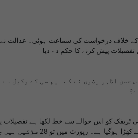
ے خلاف درخواست کی سماعت ہوئی۔ عدالت نے کے ا
 تفصیلات پیش کرنے کا حکم دے دیا۔
 حسن اظہر رضوی نے کے ایم سی کے وکیل سے 
ے؟
ی جی ٹریفک کو اس حوالے سے خط لکھا ہے تفصیل
 تو 28 سڑکیں ہیں چارجڈ پارکنگ شہر بھر میں ہے۔