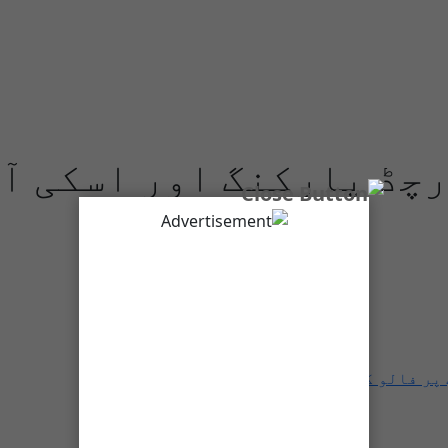
چڈ پارکنگ اور اسکی آم
 پر فالو کریں۔