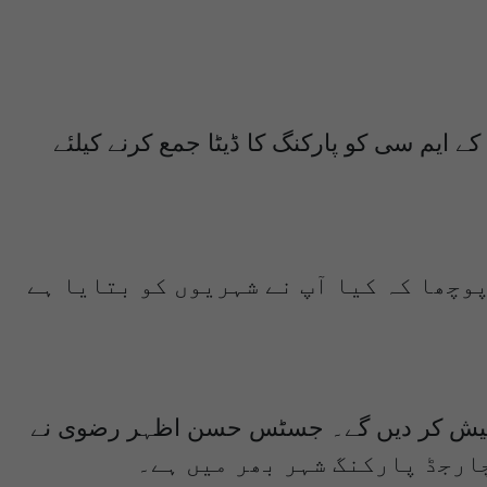
یم سی کو پارکنگ کا ڈیٹا جمع کرنے کیلئے
پوچھا کہ کیا آپ نے شہریوں کو بتایا ہے
ات پیش کر دیں گے۔ جسٹس حسن اظہر رضوی نے