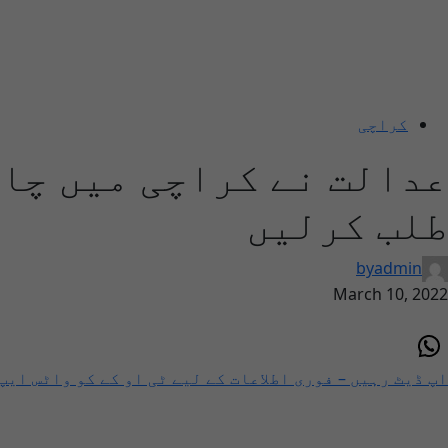
کراچی
عدالت نے کراچی میں چار
طلب کرلیں
by
admin
March 10, 2022
اپ ڈیٹ رہیں – فوری اطلاعات کے لیے ٹی او کے کو واٹس ایپ