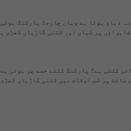
دہ دباؤ ہوتا ہے وہاں چارجڈ پارکنگ ہوتی 
 شاہراؤں پر کہاں اور کتنی گاڑیاں کھڑی ہ
ئی کتنی ہے؟ پارکنگ کتنے حصے پر ہوتی ہے 
 سائٹ پر کس اوقات میں کتنی گاڑیاں کھڑی 