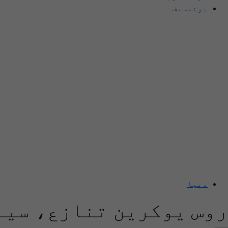
یونیسیف
دنیا
روس یوکرین تنازع، سین