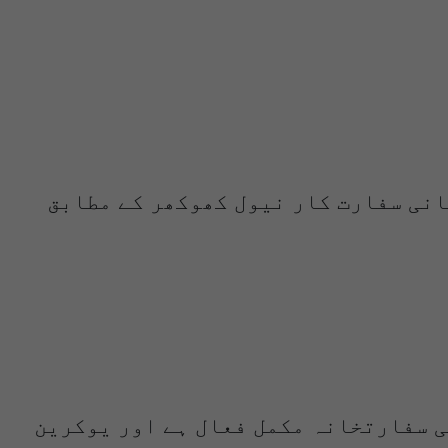
انی سفارت کار نیول کھوکھر کے مطابق
ی سفارتخانہ مکمل فعال ہے اور یوکرین