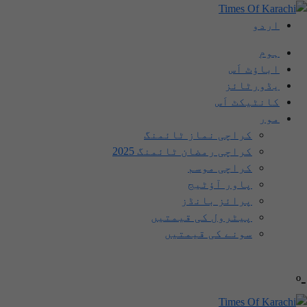
اردو
ہوم
اباؤٹ اَس
یڈورٹائز
کانٹیکٹ اَس
مور
کراچی نماز ٹائمنگ
کراچی رمضان ٹائمنگ 2025
کراچی موسم
پاور آؤٹیج
پرائز بانڈز
پیٹرول کی قیمتیں
سونے کی قیمتیں
-º