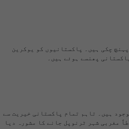
پہنچ چکی ہیں۔ پاکستانیوں کو یوکرین
پاکستانی پھنسے ہوئے ہیں۔
مختلف شہروں میں موجود ہیں۔ تاہم تمام پاکستانی خیریت سے
اً مغربی شہر ٹرنوپل جانے کا مشورہ دیا