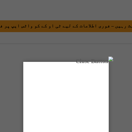
 رہیں – فوری اطلاعات کے لیے ٹی او کے کو واٹس ایپ پر ف