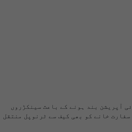
ئی آپریشن بند ہونے کے باعث سینکڑروں
سفارت خانے کو بھی کیف سے ٹرنوپل منتقل