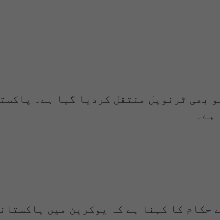
و بھی ٹرنوپل منتقل کردیا گیا ہے۔ پاکست
 ہے۔
 حکام کا کہنا ہے کہ یوکرین میں پاکستان