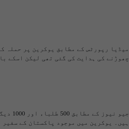
میڈیا رپورٹس کے مطابق یوکرین پر حملہ کے
چھوڑنے کی ہدایت کی گئی تھی لیکن اسکے با
جیو نی
ہیں۔ یوکرین میں موجود پاکستان کے سفیر ن