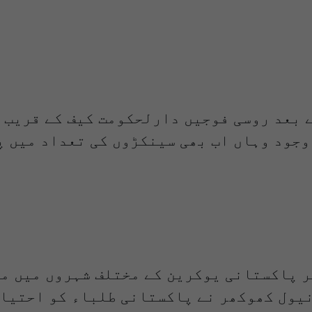
 بعد روسی فوجیں دارلحکومت کیف کے قریب 
وجود وہاں اب بھی سینکڑوں کی تعداد میں 
وز کے مطابق 500 طلباء اور 1000 دیگر پاکستانی یوکرین کے 
یول کھوکھر نے پاکستانی طلباء کو احتیاط