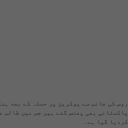
روس کی جانب سے یوکرین پر حملہ کے بعد ہنگ
پاکستانی بھی پھنس گئے ہیں جس میں طالب ع
کردیا گیا ہے۔