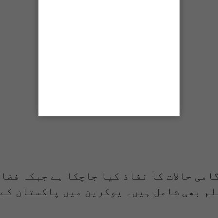
امی حالات کا نفاذ کیا جاچکا ہے جبکہ فضا
لم بھی شامل ہیں۔ یوکرین میں پاکستان کے 