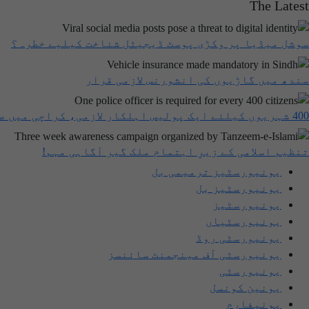
The Latest
سوشل میڈیا پر وکڑی پوسٹ ڈیجیٹل شناخت کیلیے خطرہ؟
سندھ میں گاڑیوں کی انشورنس لازمی قرار
400 شہریوں کیلئے ایک پولیس اہلکار لازمی، کراچی میں صورتحال کیا ہے؟
تنظیم اسلامی کے زیرِ اہتمام ملک گیر آگاہی مہم!
یونیورسٹیز ترمیمی بل
یونیورسٹیز بل
یونیورسٹیز
یونیورسٹیاں
یونیورسٹی روڈ
یونیورسٹی آف مینجمنٹ سائنسز
یونیورسٹی
یونین کونسل
یونیفارم