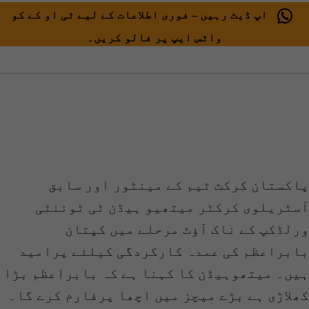
اپ ڈیٹ رہیں – فوری اطلاعات کے لیے ٹی او کے کو
واٹس ایپ پر فالو کریں۔
پاکستان کرکٹ ٹیم کے مینٹور اور سابق
آسٹریلوی کرکٹر میتھیو ہیڈن ٹی ٹوئنٹی
ورلڈکپ کے ناک آؤٹ مرحلے میں کپتان
بابراعظم کی عمدہ کارکردگی کیلئے پرامید
ہیں۔ میتھوہیڈن کا کہنا ہے کہ بابراعظم بڑا
کھلاڑی ہے بڑے میچز میں اچھا پرفارم کرے گا۔