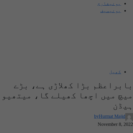
یونیفارم
یونیسیف
کھیل
بابراعظم بڑا کھلاڑی ہے، بڑے
میچ میں اچھا کھیلے گا، میتھیو
ہیڈن
by
Hurmat Majid
November 8, 2022