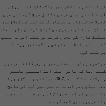
ٹی ٹوئنٹی ورلڈکپ میں پاکستان اور نیوزی
لینڈ کے درمیان سیمی فائنل میچ کل سڈنی میں
کھیلا جائے گا۔ پاکستان کرکٹ ٹیم کے کھلاڑیوں
نے آج آرام کو ترجیح دی لیکن کپتان بابراعظم
بیٹنگ فارم کو بحال کرنے پریکٹس ایریا پہنچ
گئے۔ بابراعظم نے نیٹس پر گھنٹوں بیٹنگ
پریکٹس کی۔
میتھیو ہیڈن نے سڈنی میں پریس کانفرنس میں
کہنا تھا کہ بابر اعظم ایک اسپیشل پلیئر
ہے،گلکرسٹ کا بھی2007 ورلڈکپ برا گزر رہا
تھا لیکن پھر اس نے فائنل میں ٹیم کو فاتح
بنا دیا، اس لیے حیران نہ ہوں جب بابر بھی
بڑے میچوں میں کچھ کر دے۔