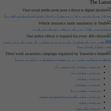
The Latest
سوشل میڈیا پر وکڑی پوسٹ ڈیجیٹل شناخت کیلیے خطرہ؟
سندھ میں گاڑیوں کی انشورنس لازمی قرار
400 شہریوں کیلئے ایک پولیس اہلکار لازمی، کراچی میں
صورتحال کیا ہے؟
تنظیم اسلامی کے زیرِ اہتمام ملک گیر آگاہی مہم!
یونیورسٹیز ترمیمی بل
یونیورسٹیز بل
یونیورسٹیز
یونیورسٹیاں
یونیورسٹی روڈ
یونیورسٹی آف مینجمنٹ سائنسز
یونیورسٹی
یونین کونسل