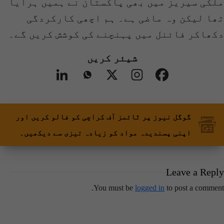
ملکی سیریز میں بھی پاکستان نے ہمیں ہرایا
تھا لیکن وہ ماضی ہے۔ ہم اچھی کارکردگی
دکھاکر فائنل میں پہنچنے کی کوشش کریں گے۔
شیئر کریں
گوگل نیوز پر ٹائمز آف کراچی کو فالو کریں اور
اپنی پسندیدہ مواد کو زیادہ تیزی سے دیکھیں۔
Leave a Reply
You must be
logged in
to post a comment.