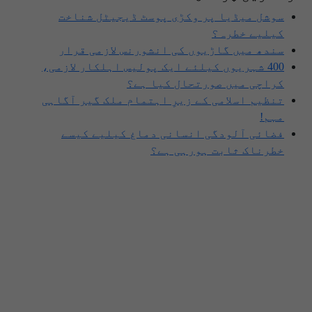
سوشل میڈیا پر وکڑی پوسٹ ڈیجیٹل شناخت
کیلیے خطرہ؟
سندھ میں گاڑیوں کی انشورنس لازمی قرار
400 شہریوں کیلئے ایک پولیس اہلکار لازمی،
کراچی میں صورتحال کیا ہے؟
تنظیم اسلامی کے زیرِ اہتمام ملک گیر آگاہی
مہم!
فضائی آلودگی انسانی دماغ کیلیے کیسے
خطرناک ثابت ہورہی ہے؟