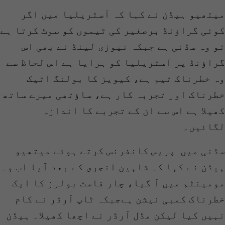
میتھیو ہیڈن نے کہا کہ آسٹریلیا میں اگر
کوئی گراؤنڈ برصغیر کی ٹیموں کو سوٹ کرتا ہے
تو وہ سڈنی ہے جبکہ نیوزی لینڈ نے بھی اس
گراؤنڈ پر آسٹریلیا کو ہرایا ہے اس لحاظ سے
وہ خطرناک ٹیم ہے، کیویز کا بولنگ اٹیک
خطرناک اور تجربہ کار ہے، ساؤتھی میرے ساتھ
کھیلا ہے اس سے ان کے تجربے کا اندازہ
لگائیں۔
سڈنی میں پریس کانفرنس کرتے ہوئے میتھیو
ہیڈن نے کہا کہ شاہین انجری کے بعد آیا اب وہ
مومینٹم میں آ گیا، چار فاسٹ بولرز کا ایک
خطرناک کمبی نیشن ہےجبکہ ٹاپ آرڈر نے کام
نہیں کیا لیکن مڈل آرڈر نے اچھا کھیلا۔ ہیڈن