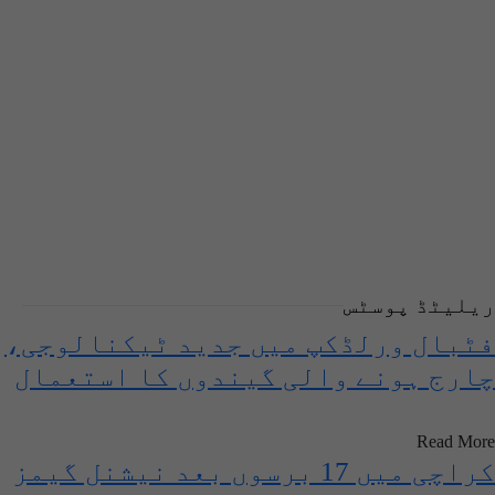
ریلیٹڈ پوسٹس
فٹبال ورلڈکپ میں جدید ٹیکنالوجی،
چارج ہونے والی گیندوں کا استعمال
Read More
کراچی میں 17 برسوں بعد نیشنل گیمز