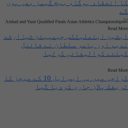
کا انعقاد ہوگا، بیچ گیمز بھی ہوں
گے
Read More
ایشین ایتھلیٹکس چیمپیئن شپ: ارشد
ندیم اور یاسر سلطان نے فائنل
کیلئے کوالیفائی کرلیا
Read More
کراچی میں پی ایس ایل 10 کے میچز کا
ٹریفک پلان جاری کردیا گیا