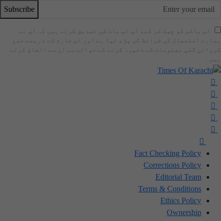
Subscribe
اس باکس کو چیک کر کے، آپ اس بات کی تصدیق کرتے ہیں کہ آپ نے
ہمارے استعمال کی شرائط کو پڑھ لیا ہے اور اس فارم کے ذریعے جمع
کروائی گئی معلومات کے ذخیرہ کرنے کے حوالے سے ان سے اتفاق کرتے
ہیں۔
Fact Checking Policy
Corrections Policy
Editorial Team
Terms & Conditions
Ethics Policy
Ownership