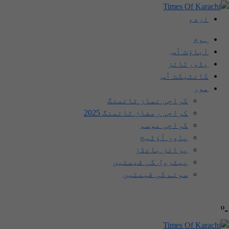
اردو
ہوم
اباؤٹ اَس
یڈورٹائز
کانٹیکٹ اَس
مور
کراچی نماز ٹائمنگ
کراچی رمضان ٹائمنگ 2025
کراچی موسم
پاور آؤٹیج
پرائز بانڈز
پیٹرول کی قیمتیں
سونے کی قیمتیں
-º