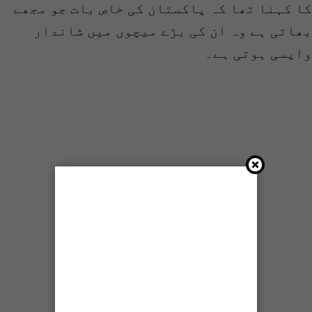
کا کہنا تھا کہ پاکستان کی خاص بات جو مجھے
بھاتی ہے وہ ان کی بڑے میچوں میں شاندار
واپسی ہوتی ہے۔