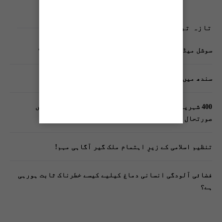
تازہ ترین پوسٹس
سوشل میڈیا پر وکڑی پوسٹ ڈیجیٹل شناخت کیلیے خطرہ؟
سندھ میں گاڑیوں کی انشورنس لازمی قرار
400 شہریوں کیلئے ایک پولیس اہلکار لازمی، کراچی میں
صورتحال کیا ہے؟
تنظیم اسلامی کے زیرِ اہتمام ملک گیر آگاہی مہم!
فضائی آلودگی انسانی دماغ کیلیے کیسے خطرناک ثابت ہورہی
ہے؟