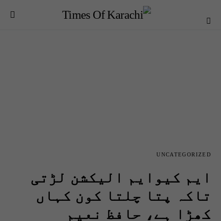
UNCATEGORIZED
ایم کیوایم الیکشن لڑتی
تاکہ پتا چلتا کون کہاں
کھڑا ہے، حافظ نعیم