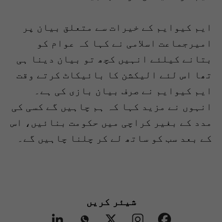
ایم کیوایم کے خیرات سے متعلق بیان پر
امیرجماعت اسلامی نے کہا کہ عوام کو
بتانے کیلئے انہیں کچھ تو بیان دینا ہی
تھا اس لئے الیکشن کا بائیکاٹ کرتے وقت
ایم کیوایم نے صرف بیان بازی کی ہے۔
انہوں نے مزید کہا کہ ہم چاہیں گے کسی کی
مدد کے بغیر کراچی میں حکومت بنائیں، اس
کے بعد سب کو ساتھ لے کر چلنا چاہیں گے۔
شیئر کریں