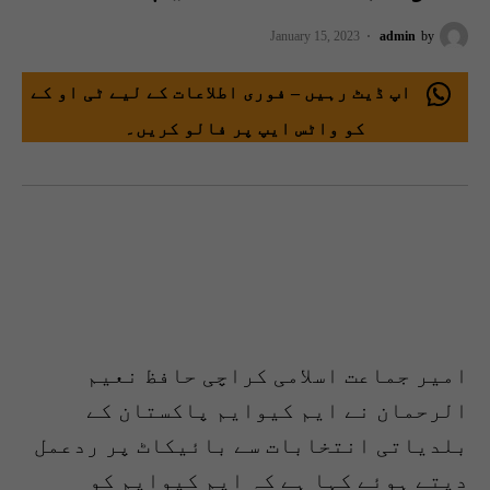
January 15, 2023
admin
by
اپ ڈیٹ رہیں – فوری اطلاعات کے لیے ٹی او کے
کو واٹس ایپ پر فالو کریں۔
امیر جماعت اسلامی کراچی حافظ نعیم
الرحمان نے ایم کیوایم پاکستان کے
بلدیاتی انتخابات سے بائیکاٹ پر ردعمل
دیتے ہوئے کہا ہے کہ ایم کیوایم کو