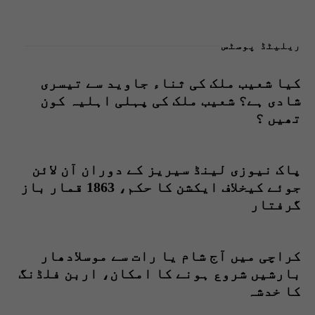
ریلیٹڈ پوسٹس
کیا شعیب ملک کی ثناء جاوید سے تیسری
شادی ہے؟ شعیب ملک کی پہلی اہلیہ کون
تھیں ؟
پاک نیوزی لینڈ سیریز کے دوران آن لائن
جوئے کیخلاف ایکشن کا حکم، 1863 قمار باز
گرفتار
کراچی میں آج شام یا رات سے موسلادھار
بارشیں شروع ہونے کا امکان، اربن فلڈنگ
کا خدشہ