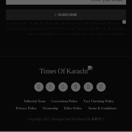
SUBSCRIBE
اس باکس کو چیک کر کے، آپ اس بات کی تصدیق کرتے ہیں کہ آپ نے ہمارے
استعمال کی شرائط کو پڑھ لیا ہے اور اس فارم کے ذریعے جمع کروائی گئی
معلومات کے ذخیرہ کرنے کے حوالے سے ان سے اتفاق کرتے ہیں۔
Editorial Team
Corrections Policy
Fact Checking Policy
Privacy Policy
Ownership
Ethics Policy
Terms & Conditions
A D Y
© Copyright 2025. Designed and Developed by