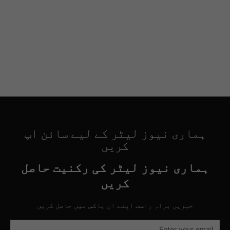
ہماری نیوز لیٹر کے لیے سائن اپ
کریں
ہماری نیوز لیٹر کی رکنیت حاصل
کریں
خبریں براہِ راست اپنے ان باکس میں حاصل کریں