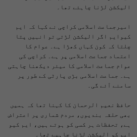
الیکشن لڑنا چاہئے تھا۔
امیرجماعت اسلامی کراچی نے کہا کہ ایم
کیوایم اگر الیکشن لڑتی تو انہیں پتا
چلتا کہ کون کہاں کھڑا ہے۔ عوام کا
اعتماد جماعت اسلامی پر ہے۔ کراچی کی
عوام جماعت اسلامی کا میئر دیکھنا چاہتی
ہے۔ جماعت اسلامی بڑی پارٹی کے طور پر
سامنے آئے گی۔
حافظ نعیم الرحمان کا کہنا تھا کہ ہمیں
بھی حلقہ بندیوں، مردم شماری پر اعتراض
ہے، تحفظات ہر کسی کو ہوتے ہیں، ایم کیو
ایم کو الیکشن لڑنا چاہیے تھا۔