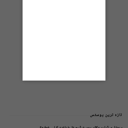
تازہ ترین پوسٹس
سوشل میڈیا پر وکڑی پوسٹ ڈیجیٹل شناخت کیلیے خطرہ؟