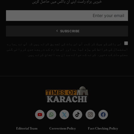
خبریں براہِ راست اپنے ان باکس میں حاصل کریں
SUBSCRIBE
اس باکس کو چیک کر کے، آپ اس بات کی تصدیق کرتے ہیں کہ آپ نے ہمارے
استعمال کی شرائط کو پڑھ لیا ہے اور اس فارم کے ذریعے جمع کروائی گئی
معلومات کے ذخیرہ کرنے کے حوالے سے ان سے اتفاق کرتے ہیں۔
Editorial Team
Corrections Policy
Fact Checking Policy