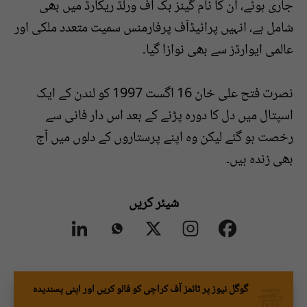
جاری ہوئے، ان کا نام گینز بک آف ورلڈ ریکارڈ میں بھی
شامل ہے، انہیں پرائیڈآف پرفارمنس سمیت متعدد ملکی اور
عالمی ایوارڈز سے بھی نوازا گیا۔
نصرت فتح علی خان 16 اگست 1997 کو لندن کے ایک
اسپتال میں دل کا دورہ پڑنے کے بعد اس دار فانی سے
رخصت ہو گئے لیکن وہ اپنے پرستاروں کے دلوں میں آج
بھی زندہ ہیں۔
شیئر کریں
گوگل نیوز پر ٹائمز آف کراچی کو فالو کریں اور اپنی پسندیدہ