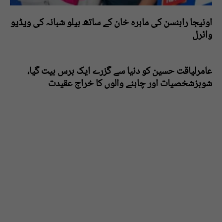
اونیجا رابنسن کی ماہرہ خان کے ساتھ ہیلو شبانہ کی ویڈیو
وائرل
عامرلیاقت حسین کو دنیا سے گزرے ایک برس بیت گیا،
شوبزشخصیات اور چاہنے والوں کا خراج عقیدت