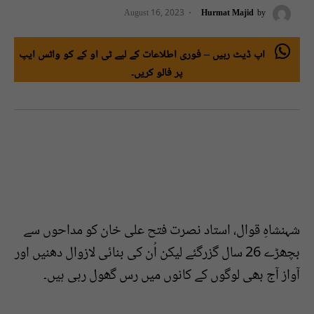
August 16, 2023
Hurmat Majid
by
اپ ڈیٹ رہیں – فوری اطلاعات کے لیے ٹی او کے کو واٹس ایپ
پر فالو کریں۔
شہنشاہِ قوال، استاد نصرت فتح علی خان کو مداحوں سے
بچھڑے 26 سال گزرگئے لیکن اُن کی بنائی لازوال دھنیں اور
آواز آج بھی لوگوں کے کانوں میں رس گھول رہی ہیں۔