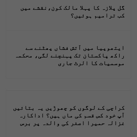
گل پلازہ کا پہلا مالک کون،نقشے میں
کب ترامیم ہوئیں؟
ایتھوپیا میں آتش فشاں پھٹنے سے
راکھ پاکستان تک پہنچنے لگی، محکمہ
موسمیات کا الرٹ جاری
کراچی کے لوگوں کو چھوڑیں یہ بتائیں
آپ خود کس قسم کی ماں ہیں؟ اداکارہ
غزالہ حمیرا اصغر کی والدہ پر برس
پڑیں