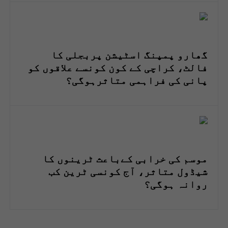
گھارو پمپنگ اسٹیشن پربجلی کا
فالٹ، کراچی کے کون کونسے علاقوں کو
پانی کی فراہمی متاثرہوگی؟
موسم کی خرابی کےباعث ٹرینوں کا
شیڈول متاثر، آج کونسی ٹرین کب
روانہ ہوگی؟