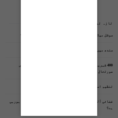
تازہ ترین پوسٹس
سوشل میڈیا پر وکڑی پوسٹ ڈیجیٹل شناخت کیلیے خطرہ؟
سندھ میں گاڑیوں کی انشورنس لازمی قرار
400 شہریوں کیلئے ایک پولیس اہلکار لازمی، کراچی میں
صورتحال کیا ہے؟
تنظیم اسلامی کے زیرِ اہتمام ملک گیر آگاہی مہم!
فضائی آلودگی انسانی دماغ کیلیے کیسے خطرناک ثابت ہورہی
ہے؟