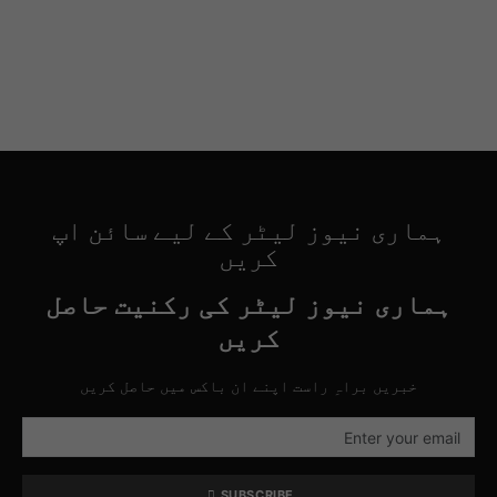
ہماری نیوز لیٹر کے لیے سائن اپ
کریں
ہماری نیوز لیٹر کی رکنیت حاصل
کریں
خبریں براہِ راست اپنے ان باکس میں حاصل کریں
SUBSCRIBE