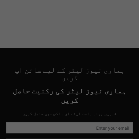
ہماری نیوز لیٹر کے لیے سائن اپ
کریں
ہماری نیوز لیٹر کی رکنیت حاصل
کریں
خبریں براہِ راست اپنے ان باکس میں حاصل کریں