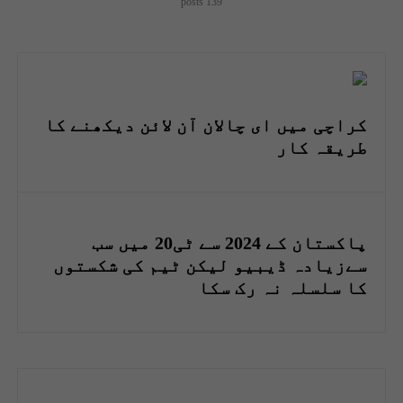
139 posts
کراچی میں ای چالان آن لائن دیکھنے کا
طریقہ کار
پاکستان کے 2024 سے ٹی20 میں سب
سےزیادہ ڈیبیو لیکن ٹیم کی شکستوں
کا سلسلہ نہ رک سکا