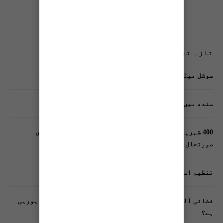
تازہ ترین پوسٹس
سوشل میڈیا پر وکڑی پوسٹ ڈیجیٹل شناخت کیلیے خطرہ؟
سندھ میں گاڑیوں کی انشورنس لازمی قرار
400 شہریوں کیلئے ایک پولیس اہلکار لازمی، کراچی میں
صورتحال کیا ہے؟
تنظیم اسلامی کے زیرِ اہتمام ملک گیر آگاہی مہم!
فضائی آلودگی انسانی دماغ کیلیے کیسے خطرناک ثابت ہورہی
ہے؟