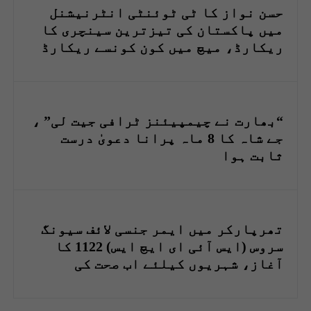
حسن نواز کا ٹی ٹوئنٹی انٹرنیشنل
میں پاکستان کی تیزترین سینچری کا
ریکارڈ، میچ میں کون کونسے ریکارڈ
بنے؟
“بھارت نے چیمپیئنز ٹرافی جیت لی” ،
جے شاہ کا 8 ماہ پرانا دعویٰ درست
ثابت ہوا
تھرپارکر میں ایمر جنسی لائف سیونگ
سروس (ایس آئی ای ایچ ایس) 1122 کا
آغاز، شہریوں کیلئے اب صحت کی
سہولیات فنگرٹپس پر موجود