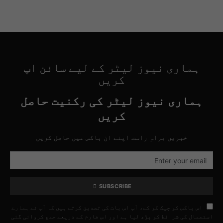
ہماری نیوز لیٹر کے لیے سائن اپ
کریں
ہماری نیوز لیٹر کی رکنیت حاصل
کریں
خبریں براہِ راست اپنے ان باکس میں حاصل کریں
SUBSCRIBE
اس باکس کو چیک کر کے، آپ اس بات کی تصدیق کرتے ہیں کہ آپ نے ہمارے
استعمال کی شرائط کو پڑھ لیا ہے اور اس فارم کے ذریعے جمع کروائی گئی