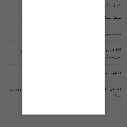
تازہ ترین پوسٹس
سوشل میڈیا پر وکڑی پوسٹ ڈیجیٹل شناخت کیلیے خطرہ؟
سندھ میں گاڑیوں کی انشورنس لازمی قرار
400 شہریوں کیلئے ایک پولیس اہلکار لازمی، کراچی میں
صورتحال کیا ہے؟
تنظیم اسلامی کے زیرِ اہتمام ملک گیر آگاہی مہم!
فضائی آلودگی انسانی دماغ کیلیے کیسے خطرناک ثابت ہورہی
ہے؟