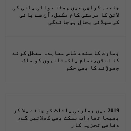
جامعہ کراچی میں پھٹنے والی پانی کی
لائن کا مرمتی کام مکمل،آج سے پانی
کی سپلائی بحال ہوجائےگی
بھارت کا سندھ طاس معاہدہ معطل کرنے
کا اعلان،تمام پاکستانیوں کو ملک
چھوڑنے کا بھی حکم
2019 میں بھارتی پائلٹ کو چائے پلا کر
بھیجا تھا،اب بسکٹ بھی کھلائیں گے،
دفاعی تجزیہ کار