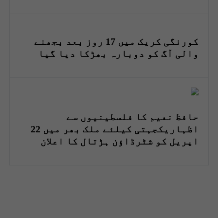
کورنگی کریک میں 17 روز بعد بجھنے
والی آگ کو دوبارہ بھڑکا دیا گیا
حافظ نعیم کا فلسطینیوں سے
اظہاریکجہتی کیلئے ملک بھر میں 22
اپریل کو شٹرڈاؤن ہڑتال کا اعلان